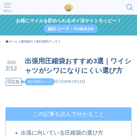
MENU
お得にマイルを貯められるポイ活サイトモッピー！
紹介コード：Yn9kA10f
ホーム
国内旅行
旅行便利グッズ
出張用圧縮袋おすすめ3選｜ワイシ
2026
2/12
ャツがシワになりにくい選び方
広告
2026年2月12日
旅行便利グッズ
この記事を読んで分かること
出張に向いている圧縮袋の選び方