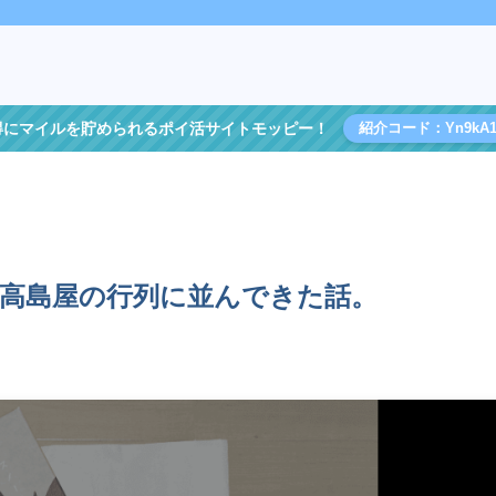
得にマイルを貯められるポイ活サイトモッピー！
紹介コード：Yn9kA1
大阪高島屋の行列に並んできた話。