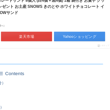
ートサンド 8個入 (白4個＋黒4個) 1箱 袋付き お菓子 クッ
レゼント お土産 SNOWS きのとや ホワイトチョコレート イ
NOWサンド
場調べ）
楽天市場
Yahooショッピング
ポチップ
Contents
分）
分）